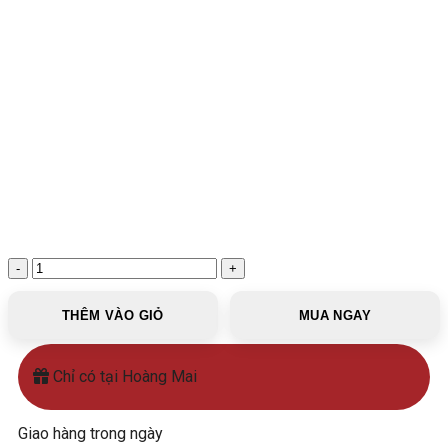
Vòi
rửa
treo
THÊM VÀO GIỎ
MUA NGAY
tường
HM-
T07
Chỉ có tại Hoàng Mai
số
lượng
Giao hàng trong ngày