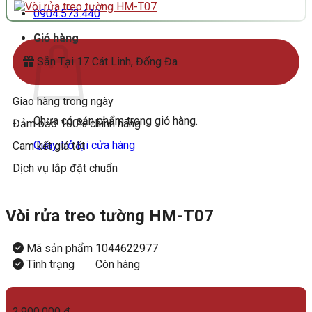
0904.573.440
Giỏ hàng
Sẵn Tại 17 Cát Linh, Đống Đa
Giao hàng trong ngày
Chưa có sản phẩm trong giỏ hàng.
Đảm bảo 100% chính hãng
Quay trở lại cửa hàng
Cam kết giá tốt
Dịch vụ lắp đặt chuẩn
Vòi rửa treo tường HM-T07
Mã sản phẩm
1044622977
Tình trạng
Còn hàng
2.900.000
₫