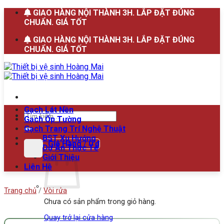
Bỏ
GIAO HÀNG NỘI THÀNH 3H. LẮP ĐẶT ĐÚNG
qua
CHUẨN. GIÁ TỐT
nội
GIAO HÀNG NỘI THÀNH 3H. LẮP ĐẶT ĐÚNG
dung
CHUẨN. GIÁ TỐT
Gạch Lát Nền
Tìm
Gạch Ốp Tường
kiếm:
Gạch Trang Trí Nghệ Thuật
BST Xu Hướng
Giỏ Hàng /
0
₫
Dự Án Thực Tế
Giới Thiệu
Liên Hệ
Trang chủ
/
Vòi rửa
Chưa có sản phẩm trong giỏ hàng.
Quay trở lại cửa hàng