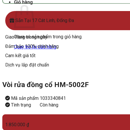
Giỏ hàng
Sẵn Tại 17 Cát Linh, Đống Đa
Chưa có sản phẩm trong giỏ hàng.
Giao hàng trong ngày
Đảm bảo 100% chính hãng
Quay trở lại cửa hàng
Cam kết giá tốt
Dịch vụ lắp đặt chuẩn
Vòi rửa đồng cổ HM-5002F
Mã sản phẩm
1033340841
Tình trạng
Còn hàng
1.850.000
₫