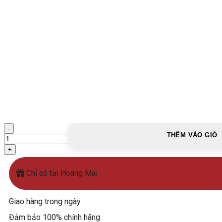
Vòi
THÊM VÀO GIỎ
rửa
đồng
cổ
HM-
Chỉ có tại Hoàng Mai
5002F
số
lượng
Giao hàng trong ngày
Đảm bảo 100% chính hãng