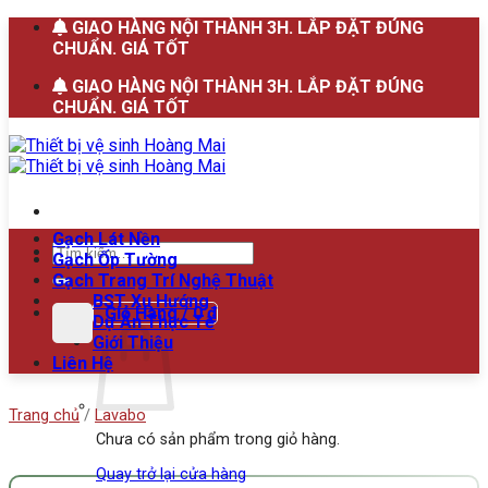
Bỏ
GIAO HÀNG NỘI THÀNH 3H. LẮP ĐẶT ĐÚNG
qua
CHUẨN. GIÁ TỐT
nội
GIAO HÀNG NỘI THÀNH 3H. LẮP ĐẶT ĐÚNG
dung
CHUẨN. GIÁ TỐT
Gạch Lát Nền
Tìm
Gạch Ốp Tường
kiếm:
Gạch Trang Trí Nghệ Thuật
BST Xu Hướng
Giỏ Hàng /
0
₫
Dự Án Thực Tế
Giới Thiệu
Liên Hệ
Trang chủ
/
Lavabo
Chưa có sản phẩm trong giỏ hàng.
Quay trở lại cửa hàng