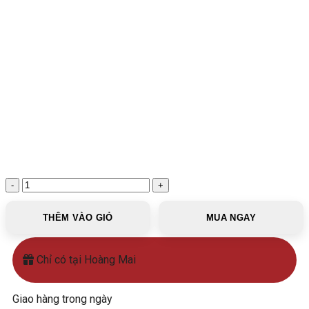
Lavabo
đá
tự
THÊM VÀO GIỎ
MUA NGAY
nhiên
MAR1-
16
Chỉ có tại Hoàng Mai
số
lượng
Giao hàng trong ngày