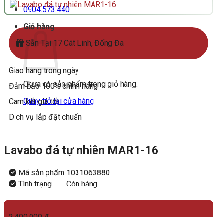
0904.573.440
Giỏ hàng
Sẵn Tại 17 Cát Linh, Đống Đa
Giao hàng trong ngày
Chưa có sản phẩm trong giỏ hàng.
Đảm bảo 100% chính hãng
Quay trở lại cửa hàng
Cam kết giá tốt
Dịch vụ lắp đặt chuẩn
Lavabo đá tự nhiên MAR1-16
Mã sản phẩm
1031063880
Tình trạng
Còn hàng
2.400.000
₫