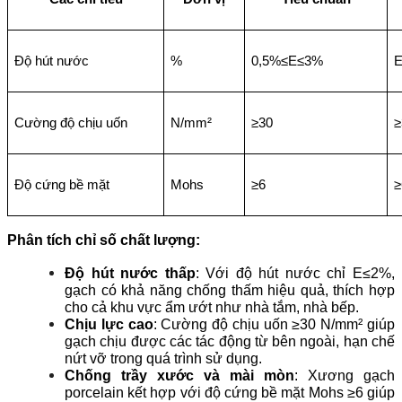
Độ hút nước
%
0,5%≤E≤3%
Cường độ chịu uốn
N/mm²
≥30
≥
Độ cứng bề mặt
Mohs
≥6
≥
Phân tích chỉ số chất lượng:
Độ hút nước thấp
: Với độ hút nước chỉ E≤2%, 
gạch có khả năng chống thấm hiệu quả, thích hợp 
cho cả khu vực ẩm ướt như nhà tắm, nhà bếp.
Chịu lực cao
: Cường độ chịu uốn ≥30 N/mm² giúp 
gạch chịu được các tác động từ bên ngoài, hạn chế 
nứt vỡ trong quá trình sử dụng.
Chống trầy xước và mài mòn
: Xương gạch 
porcelain kết hợp với độ cứng bề mặt Mohs ≥6 giúp 