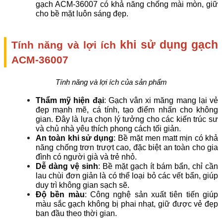
gạch ACM-36007 có khả năng chống mài mòn, giữ 
cho bề mặt luôn sáng đẹp.
khi sử dụng gạch 
Tính năng và lợi ích 
ACM-36007
Tính năng và lợi ích của sản phẩm
Thẩm mỹ hiện đại
: Gạch vân xi măng mang lại vẻ 
đẹp mạnh mẽ, cá tính, tạo điểm nhấn cho không 
gian. Đây là lựa chọn lý tưởng cho các kiến trúc sư 
và chủ nhà yêu thích phong cách tối giản.
An toàn khi sử dụng
: Bề mặt men matt mịn có khả 
năng chống trơn trượt cao, đặc biệt an toàn cho gia 
đình có người già và trẻ nhỏ.
Dễ dàng vệ sinh
: Bề mặt gạch ít bám bẩn, chỉ cần 
lau chùi đơn giản là có thể loại bỏ các vết bẩn, giúp 
duy trì không gian sạch sẽ.
Độ bền màu
: Công nghệ sản xuất tiên tiến giúp 
màu sắc gạch không bị phai nhạt, giữ được vẻ đẹp 
ban đầu theo thời gian.