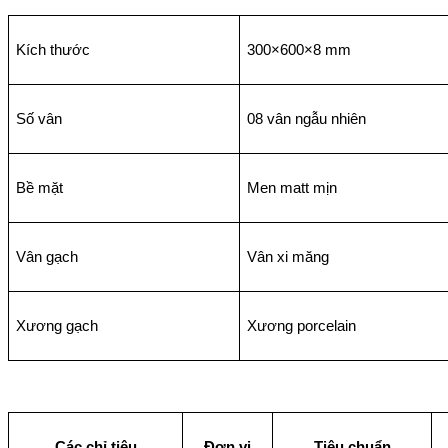
Kích thước
300×600×8 mm
Số vân
08 vân ngẫu nhiên
Bề mặt
Men matt mịn
Vân gạch
Vân xi măng
Xương gạch
Xương porcelain
Các chỉ tiêu
Đơn vị
Tiêu chuẩn