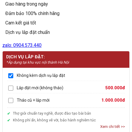
Giao hàng trong ngày
36007
số
Đảm bảo 100% chính hãng
lượng
Cam kết giá tốt
Dịch vụ lắp đặt chuẩn
zalo: 0904.573.440
DỊCH VỤ LẮP ĐẶT:
*Áp dụng tại khu vực nội thành Hà Nội
Không kèm dịch vụ lắp đặt
500.000đ
Lắp đặt mới (không tháo)
1.000.000đ
Tháo cũ + lắp mới
Thợ giỏi chuẩn tay nghề, được đào tạo bài bản
Không phí ẩn, không vẽ vời, bảo hành nghiêm túc
Xem chi tiết >>