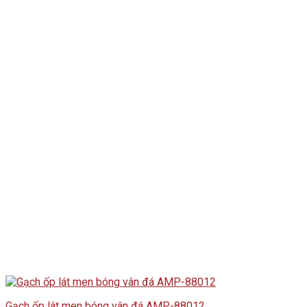
Gạch ốp lát men bóng vân đá AMP-88012