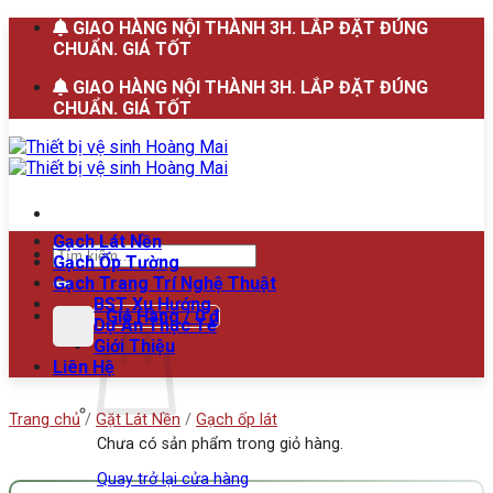
Bỏ
GIAO HÀNG NỘI THÀNH 3H. LẮP ĐẶT ĐÚNG
qua
CHUẨN. GIÁ TỐT
nội
GIAO HÀNG NỘI THÀNH 3H. LẮP ĐẶT ĐÚNG
dung
CHUẨN. GIÁ TỐT
Gạch Lát Nền
Tìm
Gạch Ốp Tường
kiếm:
Gạch Trang Trí Nghệ Thuật
BST Xu Hướng
Giỏ Hàng /
0
₫
Dự Án Thực Tế
Giới Thiệu
Liên Hệ
Trang chủ
/
Gặt Lát Nền
/
Gạch ốp lát
Chưa có sản phẩm trong giỏ hàng.
Quay trở lại cửa hàng