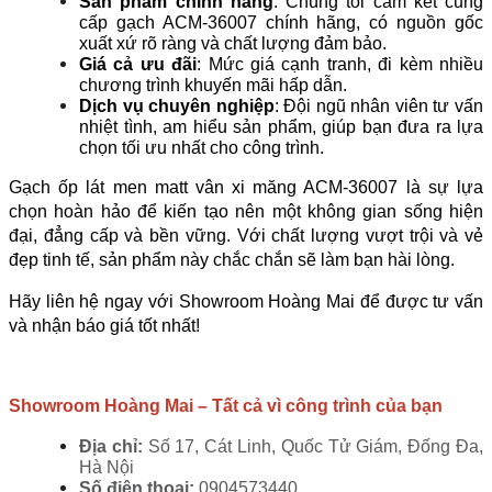
Sản phẩm chính hãng
: Chúng tôi cam kết cung 
cấp gạch ACM-36007 chính hãng, có nguồn gốc 
xuất xứ rõ ràng và chất lượng đảm bảo.
Giá cả ưu đãi
: Mức giá cạnh tranh, đi kèm nhiều 
chương trình khuyến mãi hấp dẫn.
Dịch vụ chuyên nghiệp
: Đội ngũ nhân viên tư vấn 
nhiệt tình, am hiểu sản phẩm, giúp bạn đưa ra lựa 
chọn tối ưu nhất cho công trình.
Gạch ốp lát men matt vân xi măng ACM-36007 là sự lựa 
chọn hoàn hảo để kiến tạo nên một không gian sống hiện 
đại, đẳng cấp và bền vững. Với chất lượng vượt trội và vẻ 
đẹp tinh tế, sản phẩm này chắc chắn sẽ làm bạn hài lòng.
Hãy liên hệ ngay với Showroom Hoàng Mai để được tư vấn 
và nhận báo giá tốt nhất!
Showroom Hoàng Mai – Tất cả vì công trình của bạn
Địa chỉ:
 Số 17, Cát Linh, Quốc Tử Giám, Đống Đa, 
Hà Nội
Số điện thoại: 
0904573440