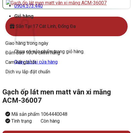
0904.573.440
Giỏ hàng
Sẵn Tại 17 Cát Linh, Đống Đa
Giao hàng trong ngày
Chưa có sản phẩm trong giỏ hàng.
Đảm bảo 100% chính hãng
Quay trở lại cửa hàng
Cam kết giá tốt
Dịch vụ lắp đặt chuẩn
Gạch ốp lát men matt vân xi măng
ACM-36007
Mã sản phẩm
1064440048
Tình trạng
Còn hàng