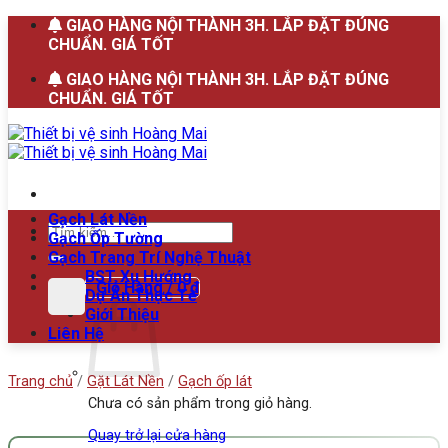
Bỏ
GIAO HÀNG NỘI THÀNH 3H. LẮP ĐẶT ĐÚNG
qua
CHUẨN. GIÁ TỐT
nội
GIAO HÀNG NỘI THÀNH 3H. LẮP ĐẶT ĐÚNG
dung
CHUẨN. GIÁ TỐT
Gạch Lát Nền
Tìm
Gạch Ốp Tường
kiếm:
Gạch Trang Trí Nghệ Thuật
BST Xu Hướng
Giỏ Hàng /
0
₫
Dự Án Thực Tế
Giới Thiệu
Liên Hệ
Trang chủ
/
Gặt Lát Nền
/
Gạch ốp lát
Chưa có sản phẩm trong giỏ hàng.
Quay trở lại cửa hàng