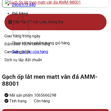
0904.573.440
Giỏ hàng
Sẵn Tại 17 Cát Linh, Đống Đa
Giao hàng trong ngày
Chưa có sản phẩm trong giỏ hàng.
Đảm bảo 100% chính hãng
Quay trở lại cửa hàng
Cam kết giá tốt
Dịch vụ lắp đặt chuẩn
Gạch ốp lát men matt vân đá AMM-
88001
Mã sản phẩm
1065666298
Tình trạng
Còn hàng