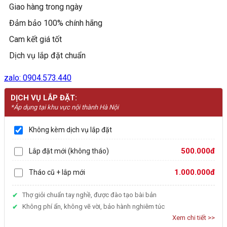
Giao hàng trong ngày
số
lượng
Đảm bảo 100% chính hãng
Cam kết giá tốt
Dịch vụ lắp đặt chuẩn
zalo: 0904.573.440
DỊCH VỤ LẮP ĐẶT:
*Áp dụng tại khu vực nội thành Hà Nội
Không kèm dịch vụ lắp đặt
500.000đ
Lắp đặt mới (không tháo)
1.000.000đ
Tháo cũ + lắp mới
Thợ giỏi chuẩn tay nghề, được đào tạo bài bản
Không phí ẩn, không vẽ vời, bảo hành nghiêm túc
Xem chi tiết >>