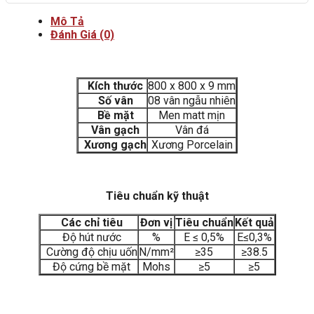
Mô Tả
Đánh Giá (0)
Kích thước
800 x 800 x 9 mm
Số vân
08 vân ngẫu nhiên
Bề mặt
Men matt mịn
Vân gạch
Vân đá
Xương gạch
Xương Porcelain
Tiêu chuẩn kỹ thuật
Các chỉ tiêu
Đơn vị
Tiêu chuẩn
Kết quả
Độ hút nước
%
E ≤ 0,5%
E≤0,3%
Cường độ chịu uốn
N/mm²
≥35
≥38.5
Độ cứng bề mặt
Mohs
≥5
≥5