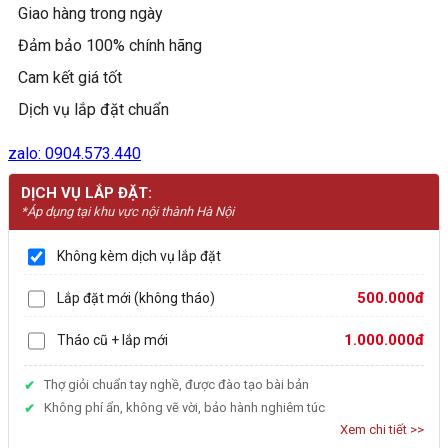
Giao hàng trong ngày
số
lượng
Đảm bảo 100% chính hãng
Cam kết giá tốt
Dịch vụ lắp đặt chuẩn
zalo: 0904.573.440
DỊCH VỤ LẮP ĐẶT:
*Áp dụng tại khu vực nội thành Hà Nội
Không kèm dịch vụ lắp đặt
500.000đ
Lắp đặt mới (không tháo)
1.000.000đ
Tháo cũ + lắp mới
Thợ giỏi chuẩn tay nghề, được đào tạo bài bản
Không phí ẩn, không vẽ vời, bảo hành nghiêm túc
Xem chi tiết >>