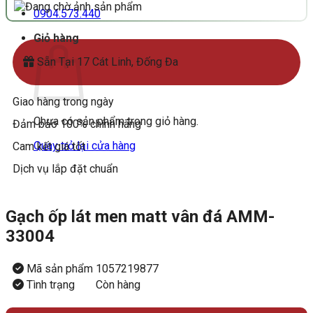
0904.573.440
Giỏ hàng
Sẵn Tại 17 Cát Linh, Đống Đa
Giao hàng trong ngày
Chưa có sản phẩm trong giỏ hàng.
Đảm bảo 100% chính hãng
Quay trở lại cửa hàng
Cam kết giá tốt
Dịch vụ lắp đặt chuẩn
Gạch ốp lát men matt vân đá AMM-
33004
Mã sản phẩm
1057219877
Tình trạng
Còn hàng