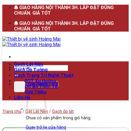
Bỏ
GIAO HÀNG NỘI THÀNH 3H. LẮP ĐẶT ĐÚNG
qua
CHUẨN. GIÁ TỐT
nội
GIAO HÀNG NỘI THÀNH 3H. LẮP ĐẶT ĐÚNG
dung
CHUẨN. GIÁ TỐT
Gạch Lát Nền
Tìm
Gạch Ốp Tường
kiếm:
Gạch Trang Trí Nghệ Thuật
BST Xu Hướng
Giỏ Hàng /
0
₫
Dự Án Thực Tế
Giới Thiệu
Liên Hệ
Trang chủ
/
Gặt Lát Nền
/
Gạch ốp lát
Chưa có sản phẩm trong giỏ hàng.
Quay trở lại cửa hàng