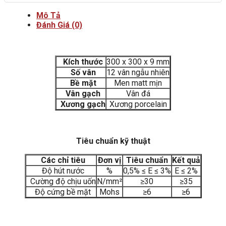
Mô Tả
Đánh Giá (0)
Kích thước
300 x 300 x 9 mm
Số vân
12 vân ngẫu nhiên
Bề mặt
Men matt mịn
Vân gạch
Vân đá
Xương gạch
Xương porcelain
Tiêu chuẩn kỹ thuật
Các chỉ tiêu
Đơn vị
Tiêu chuẩn
Kết quả
Độ hút nước
%
0,5% ≤ E ≤ 3%
E ≤ 2%
Cường độ chịu uốn
N/mm²
≥30
≥35
Độ cứng bề mặt
Mohs
≥6
≥6