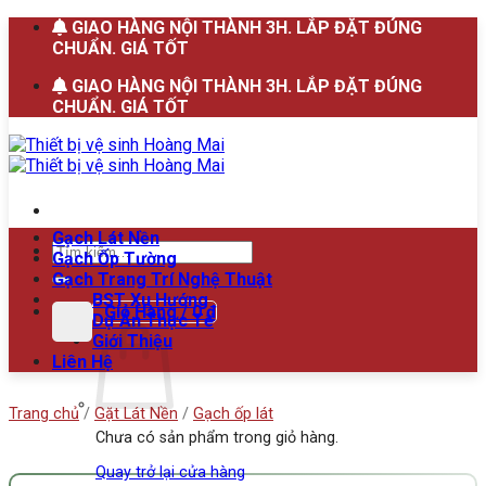
Bỏ
GIAO HÀNG NỘI THÀNH 3H. LẮP ĐẶT ĐÚNG
qua
CHUẨN. GIÁ TỐT
nội
GIAO HÀNG NỘI THÀNH 3H. LẮP ĐẶT ĐÚNG
dung
CHUẨN. GIÁ TỐT
Gạch Lát Nền
Tìm
Gạch Ốp Tường
kiếm:
Gạch Trang Trí Nghệ Thuật
BST Xu Hướng
Giỏ Hàng /
0
₫
Dự Án Thực Tế
Giới Thiệu
Liên Hệ
Trang chủ
/
Gặt Lát Nền
/
Gạch ốp lát
Chưa có sản phẩm trong giỏ hàng.
Quay trở lại cửa hàng