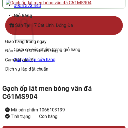
0904.573.440
Giỏ hàng
Sẵn Tại 17 Cát Linh, Đống Đa
Giao hàng trong ngày
Chưa có sản phẩm trong giỏ hàng.
Đảm bảo 100% chính hãng
Quay trở lại cửa hàng
Cam kết giá tốt
Dịch vụ lắp đặt chuẩn
Gạch ốp lát men bóng vân đá
C61MS904
Mã sản phẩm
1066103139
Tình trạng
Còn hàng