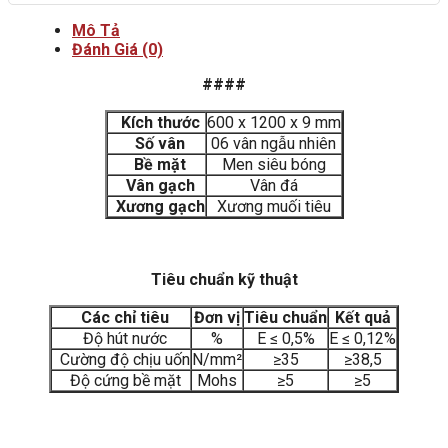
Mô Tả
Đánh Giá (0)
####
Kích thước
600 x 1200 x 9 mm
Số vân
06 vân ngẫu nhiên
Bề mặt
Men siêu bóng
Vân gạch
Vân đá
Xương gạch
Xương muối tiêu
Tiêu chuẩn kỹ thuật
Các chỉ tiêu
Đơn vị
Tiêu chuẩn
Kết quả
Độ hút nước
%
E ≤ 0,5%
E ≤ 0,12%
Cường độ chịu uốn
N/mm²
≥35
≥38,5
Độ cứng bề mặt
Mohs
≥5
≥5