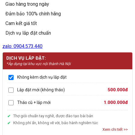
Giao hàng trong ngày
lượng
Đảm bảo 100% chính hãng
Cam kết giá tốt
Dịch vụ lắp đặt chuẩn
zalo: 0904.573.440
DỊCH VỤ LẮP ĐẶT:
*Áp dụng tại khu vực nội thành Hà Nội
Không kèm dịch vụ lắp đặt
500.000đ
Lắp đặt mới (không tháo)
1.000.000đ
Tháo cũ + lắp mới
Thợ giỏi chuẩn tay nghề, được đào tạo bài bản
Không phí ẩn, không vẽ vời, bảo hành nghiêm túc
Xem chi tiết >>