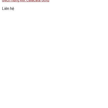
Gạch nung kết Calacata Gold
Liên hệ