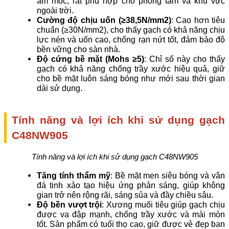
ẩm mốc, rất phù hợp cho phòng tắm và khu vực 
ngoài trời.
Cường độ chịu uốn (≥38,5N/mm2)
: Cao hơn tiêu 
chuẩn (≥30N/mm2), cho thấy gạch có khả năng chịu 
lực nén và uốn cao, chống rạn nứt tốt, đảm bảo độ 
bền vững cho sàn nhà.
Độ cứng bề mặt (Mohs ≥5)
: Chỉ số này cho thấy 
gạch có khả năng chống trầy xước hiệu quả, giữ 
cho bề mặt luôn sáng bóng như mới sau thời gian 
dài sử dụng.
Tính năng và lợi ích khi sử dụng gạch 
C48NW905
Tính năng và lợi ích khi sử dụng gạch C48NW905
Tăng tính thẩm mỹ
: Bề mặt men siêu bóng và vân 
đá tinh xảo tạo hiệu ứng phản sáng, giúp không 
gian trở nên rộng rãi, sáng sủa và đầy chiều sâu.
Độ bền vượt trội
: Xương muối tiêu giúp gạch chịu 
được va đập mạnh, chống trầy xước và mài mòn 
tốt. Sản phẩm có tuổi thọ cao, giữ được vẻ đẹp ban 