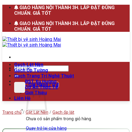
Bỏ
GIAO HÀNG NỘI THÀNH 3H. LẮP ĐẶT ĐÚNG
qua
CHUẨN. GIÁ TỐT
nội
GIAO HÀNG NỘI THÀNH 3H. LẮP ĐẶT ĐÚNG
dung
CHUẨN. GIÁ TỐT
Gạch Lát Nền
Tìm
Gạch Ốp Tường
kiếm:
Gạch Trang Trí Nghệ Thuật
BST Xu Hướng
Giỏ Hàng /
0
₫
Dự Án Thực Tế
Giới Thiệu
Liên Hệ
Trang chủ
/
Gặt Lát Nền
/
Gạch ốp lát
Chưa có sản phẩm trong giỏ hàng.
Quay trở lại cửa hàng