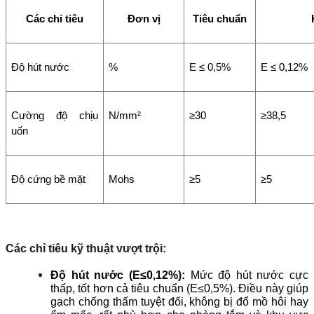
Các chỉ tiêu
Đơn vị
Tiêu chuẩn
Độ hút nước
%
E ≤ 0,5%
E ≤ 0,12%
Cường độ chịu 
N/mm²
≥30
≥38,5
uốn
Độ cứng bề mặt
Mohs
≥5
≥5
Các chỉ tiêu kỹ thuật vượt trội:
Độ hút nước (E≤0,12%):
 Mức độ hút nước cực 
thấp, tốt hơn cả tiêu chuẩn (E≤0,5%). Điều này giúp 
gạch chống thấm tuyệt đối, không bị đổ mồ hôi hay 