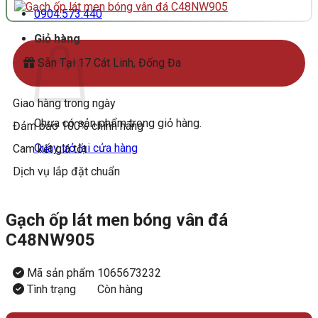
0904.573.440
Giỏ hàng
Sẵn Tại 17 Cát Linh, Đống Đa
Giao hàng trong ngày
Chưa có sản phẩm trong giỏ hàng.
Đảm bảo 100% chính hãng
Quay trở lại cửa hàng
Cam kết giá tốt
Dịch vụ lắp đặt chuẩn
Gạch ốp lát men bóng vân đá
C48NW905
Mã sản phẩm
1065673232
Tình trạng
Còn hàng