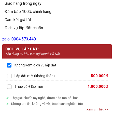
Giao hàng trong ngày
lượng
Đảm bảo 100% chính hãng
Cam kết giá tốt
Dịch vụ lắp đặt chuẩn
zalo: 0904.573.440
DỊCH VỤ LẮP ĐẶT:
*Áp dụng tại khu vực nội thành Hà Nội
Không kèm dịch vụ lắp đặt
500.000đ
Lắp đặt mới (không tháo)
1.000.000đ
Tháo cũ + lắp mới
Thợ giỏi chuẩn tay nghề, được đào tạo bài bản
Không phí ẩn, không vẽ vời, bảo hành nghiêm túc
Xem chi tiết >>