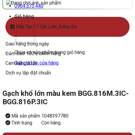
0904.573.440
Giỏ hàng
Sẵn Tại 17 Cát Linh, Đống Đa
Giao hàng trong ngày
Chưa có sản phẩm trong giỏ hàng.
Đảm bảo 100% chính hãng
Quay trở lại cửa hàng
Cam kết giá tốt
Dịch vụ lắp đặt chuẩn
Gạch khổ lớn màu kem BGG.816M.3IC-
BGG.816P.3IC
Mã sản phẩm
1048397780
Tình trạng
Còn hàng