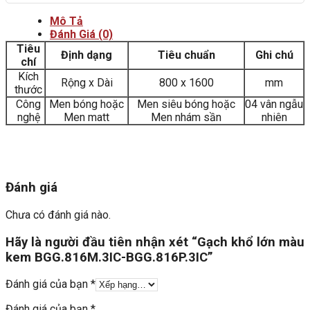
Mô Tả
Đánh Giá (0)
Tiêu
Định dạng
Tiêu chuẩn
Ghi chú
chí
Kích
Rộng x Dài
800 x 1600
mm
thước
Công
Men bóng hoặc
Men siêu bóng hoặc
04 vân ngẫu
nghệ
Men matt
Men nhám sần
nhiên
Đánh giá
Chưa có đánh giá nào.
Hãy là người đầu tiên nhận xét “Gạch khổ lớn màu
kem BGG.816M.3IC-BGG.816P.3IC”
Đánh giá của bạn
*
Đánh giá của bạn
*