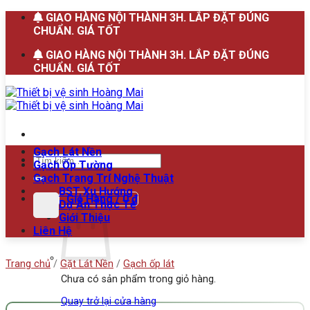
Bỏ
GIAO HÀNG NỘI THÀNH 3H. LẮP ĐẶT ĐÚNG
qua
CHUẨN. GIÁ TỐT
nội
GIAO HÀNG NỘI THÀNH 3H. LẮP ĐẶT ĐÚNG
dung
CHUẨN. GIÁ TỐT
Gạch Lát Nền
Tìm
Gạch Ốp Tường
kiếm:
Gạch Trang Trí Nghệ Thuật
BST Xu Hướng
Giỏ Hàng /
0
₫
Dự Án Thực Tế
Giới Thiệu
Liên Hệ
Trang chủ
/
Gặt Lát Nền
/
Gạch ốp lát
Chưa có sản phẩm trong giỏ hàng.
Quay trở lại cửa hàng